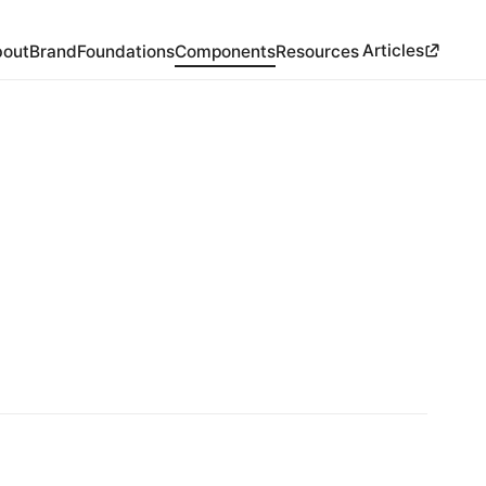
Articles
out
Brand
Foundations
Components
Resources