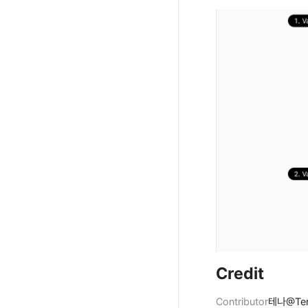
Credit
Contributor
테나@Ter