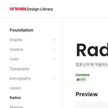
Design Library
Foundation
Graphic
Rad
Content
Color
컴포넌트에 적용되는 
Typography
Contents
Iconography
DONE
Layout
Preview
Radius
Shadow