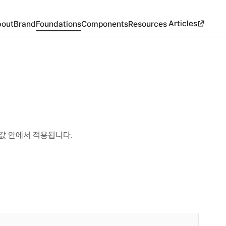
Articles
out
Brand
Foundations
Components
Resources
 값 안에서 적용됩니다.